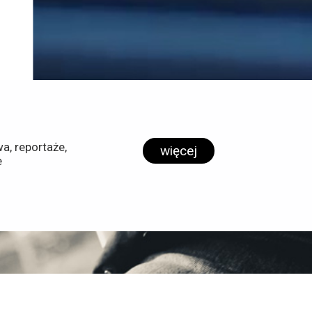
a, reportaże,
więcej
e