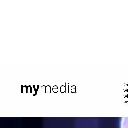
my
media
Od
wi
wi
w