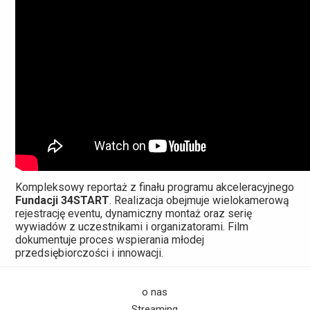
Kompleksowy reportaż z finału programu akceleracyjnego
Fundacji 34START
. Realizacja obejmuje wielokamerową
rejestrację eventu, dynamiczny montaż oraz serię
wywiadów z uczestnikami i organizatorami. Film
dokumentuje proces wspierania młodej
przedsiębiorczości i innowacji.
o nas
Streaming