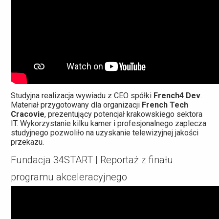
Studyjna realizacja wywiadu z CEO spółki
French4 Dev
.
Materiał przygotowany dla organizacji
French Tech
Cracovie
, prezentujący potencjał krakowskiego sektora
IT. Wykorzystanie kilku kamer i profesjonalnego zaplecza
studyjnego pozwoliło na uzyskanie telewizyjnej jakości
przekazu.
Fundacja 34START | Reportaż z finału
programu akceleracyjnego