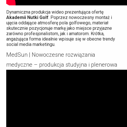
Dynamiczna produkcja wideo prezentująca ofertę
Akademii Nutki Golf
. Poprzez nowoczesny montaż i
ujęcia oddające atmosferę pola golfowego, materiał
skutecznie pozycjonuje markę jako miejsce przyjazne
zarówno profesjonalistom, jak i amatorom. Krótka,
angażująca forma idealnie wpisuje się w obecne trendy
social media marketingu.
MedSun | Nowoczesne rozwiązania
medyczne – produkcja studyjna i plenerowa