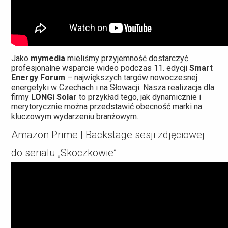
Jako
mymedia
mieliśmy przyjemność dostarczyć
profesjonalne wsparcie wideo podczas 11. edycji
Smart
Energy Forum
– największych targów nowoczesnej
energetyki w Czechach i na Słowacji. Nasza realizacja dla
firmy
LONGi Solar
to przykład tego, jak dynamicznie i
merytorycznie można przedstawić obecność marki na
kluczowym wydarzeniu branżowym.
Amazon Prime | Backstage sesji zdjęciowej
do serialu „Skoczkowie”