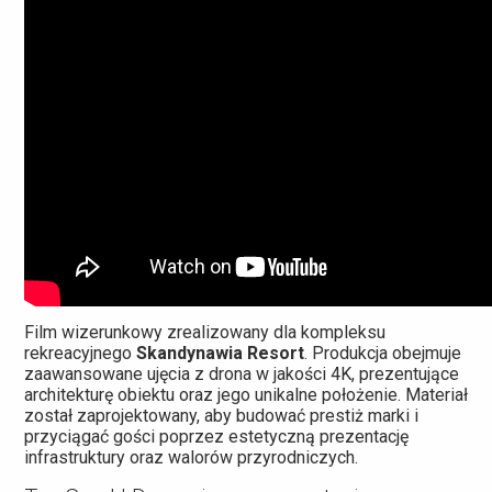
Film wizerunkowy zrealizowany dla kompleksu
rekreacyjnego
Skandynawia Resort
. Produkcja obejmuje
zaawansowane ujęcia z drona w jakości 4K, prezentujące
architekturę obiektu oraz jego unikalne położenie. Materiał
został zaprojektowany, aby budować prestiż marki i
przyciągać gości poprzez estetyczną prezentację
infrastruktury oraz walorów przyrodniczych.