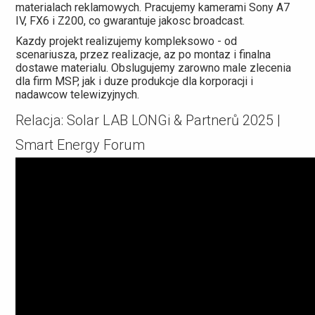
materialach reklamowych. Pracujemy kamerami Sony A7
IV, FX6 i Z200, co gwarantuje jakosc broadcast.
Kazdy projekt realizujemy kompleksowo - od
scenariusza, przez realizacje, az po montaz i finalna
dostawe materialu. Obslugujemy zarowno male zlecenia
dla firm MSP, jak i duze produkcje dla korporacji i
nadawcow telewizyjnych.
Relacja: Solar LAB LONGi & Partnerů 2025 |
Smart Energy Forum