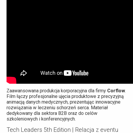
Zaawansowana produkcja korporacyjna dla firmy
Corflow
.
Film łączy profesjonalne ujęcia produktowe z precyzyjną
animacją danych medycznych, prezentując innowacyjne
rozwiązania w leczeniu schorzeń serca. Materiał
dedykowany dla sektora B2B oraz do celów
szkoleniowych i konferencyjnych.
Tech Leaders 5th Edition | Relacja z eventu