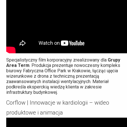
Specjalistyczny film korporacyjny zrealizowany dla
Grupy
Area Term
. Produkcja prezentuje nowoczesny kompleks
biurowy Fabryczna Office Park w Krakowie, łącząc ujęcia
wizerunkowe z drona z techniczną prezentacją
zaawansowanych instalacji wentylacyjnych. Materiał
podkreśla eksperckią wiedzę klienta w zakresie
infrastruktury budynkowej.
Corflow | Innowacje w kardiologii – wideo
produktowe i animacja