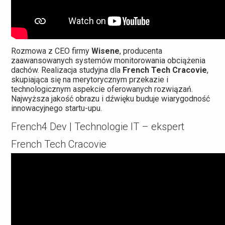
Rozmowa z CEO firmy
Wisene
, producenta
zaawansowanych systemów monitorowania obciążenia
dachów. Realizacja studyjna dla
French Tech Cracovie
,
skupiająca się na merytorycznym przekazie i
technologicznym aspekcie oferowanych rozwiązań.
Najwyższa jakość obrazu i dźwięku buduje wiarygodność
innowacyjnego startu-upu.
French4 Dev | Technologie IT – ekspert
French Tech Cracovie